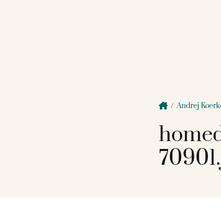
/
Andrej Koerk
homed
70901.