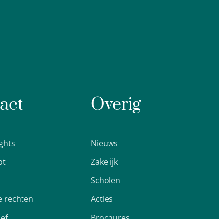
act
Overig
ights
Nieuws
pt
Zakelijk
s
Scholen
 rechten
Acties
ief
Brochures