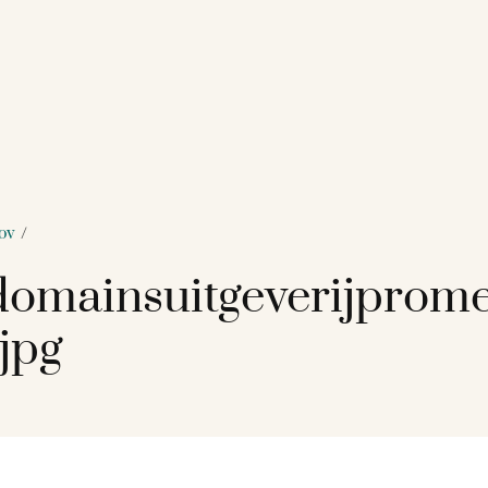
ov
/
omainsuitgeverijprome
jpg