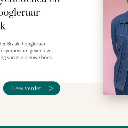
oogleraar
ak
der Braak, hoogleraar
 een symposium geven over
ing van zijn nieuwe boek,
>
Lees verder