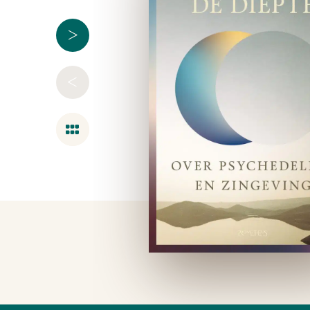
>
<
Overzicht