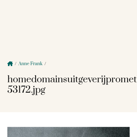
/
Anne Frank
/
homedomainsuitgeverijprome
53172.jpg