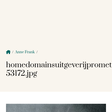
/
Anne Frank
/
homedomainsuitgeverijprome
53172.jpg