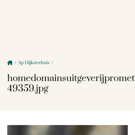
/
Ap Dijksterhuis
/
homedomainsuitgeverijprome
49359.jpg