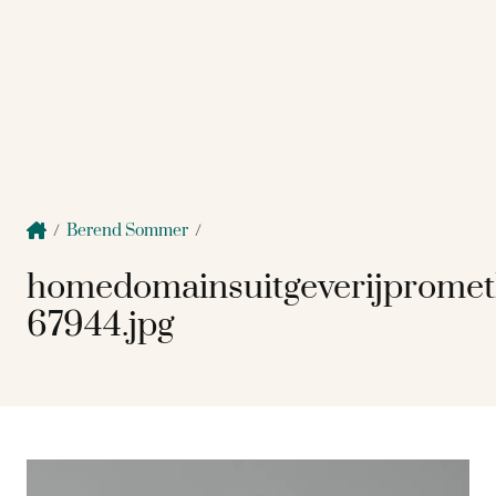
/
Berend Sommer
/
homedomainsuitgeverijprome
67944.jpg