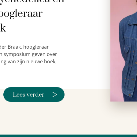
oogleraar
ak
der Braak, hoogleraar
 een symposium geven over
ing van zijn nieuwe boek,
>
Lees verder