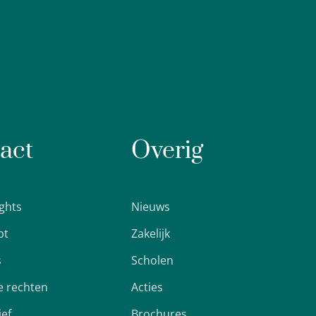
act
Overig
ights
Nieuws
pt
Zakelijk
s
Scholen
 rechten
Acties
ief
Brochures