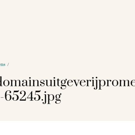
ens
/
omainsuitgeverijprome
-65245.jpg