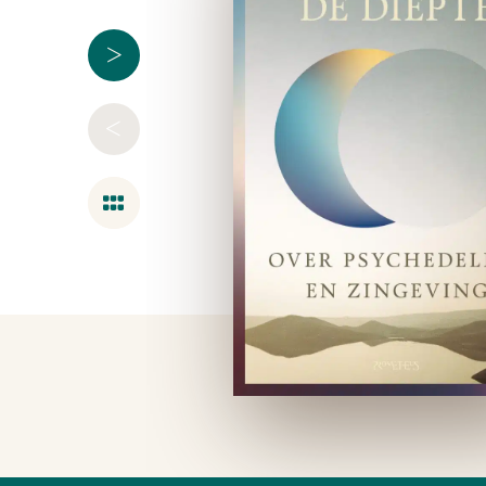
>
<
Overzicht