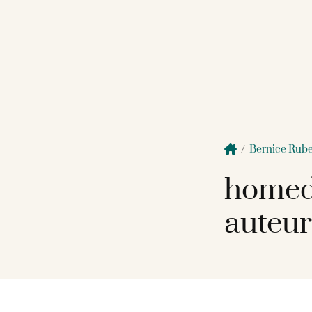
/
Bernice Rub
homed
auteur