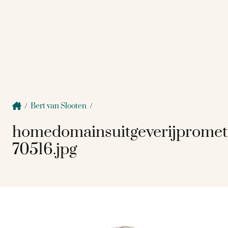
/
Bert van Slooten
/
homedomainsuitgeverijprome
70516.jpg