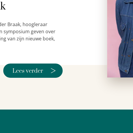
ak
der Braak, hoogleraar
 een symposium geven over
ing van zijn nieuwe boek,
>
Lees verder