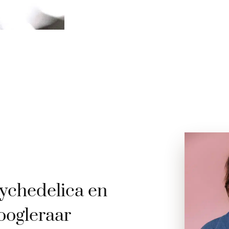
ychedelica en
oogleraar