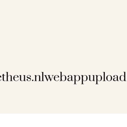
etheus.nlwebappuploa