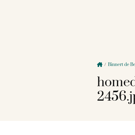
/
Binnert de B
homed
2456.j