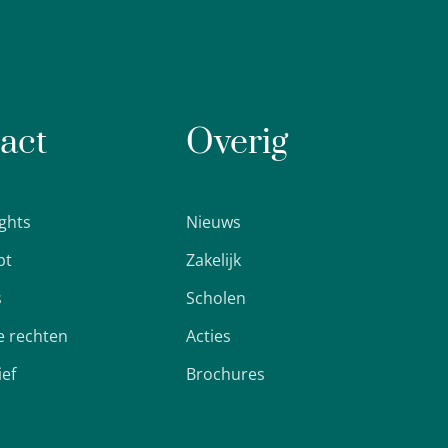
act
Overig
ights
Nieuws
pt
Zakelijk
s
Scholen
 rechten
Acties
ief
Brochures