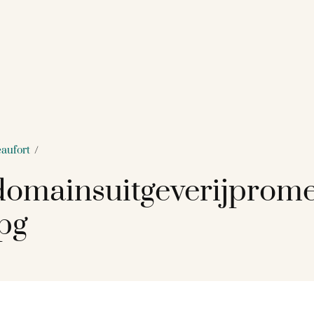
eaufort
/
omainsuitgeverijprom
pg