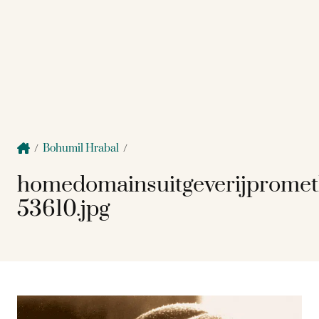
/
Bohumil Hrabal
/
homedomainsuitgeverijprome
53610.jpg