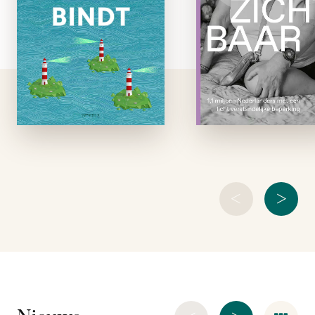
mensen met een lic
steeds heen en weer
verstandelij
te worden getrokken
beperking. Ondan
tussen de zucht naar
dit grote aant
vrijheid en de honger
blijven ze va
naar samenhang. In
onzichtbaar, wa
Wat vrije mensen
hun beperking va
bindt brengt Boris
niet direct op. De e
van der Ham …
heeft moeite
<
>