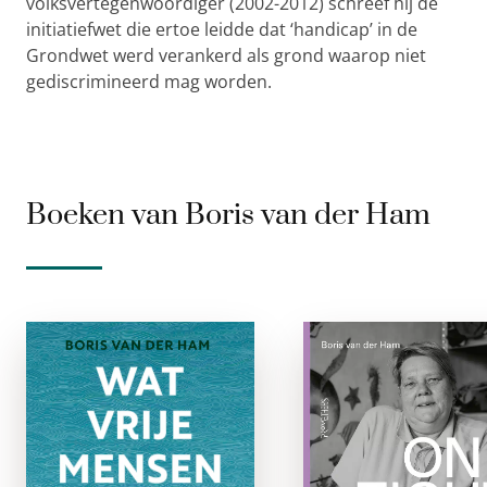
volksvertegenwoordiger (2002-2012) schreef hij de
initiatiefwet die ertoe leidde dat ‘handicap’ in de
Grondwet werd verankerd als grond waarop niet
gediscrimineerd mag worden.
Boeken van Boris van der Ham
Wat vrije
Onzichtbaa
mensen bindt
paperbac
paperback
Nederland te
ongeveer 1,1 miljo
De samenleving lijkt