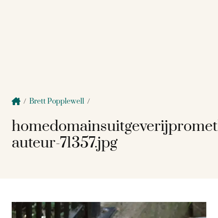
/
Brett Popplewell
/
homedomainsuitgeverijprome
auteur-71357.jpg