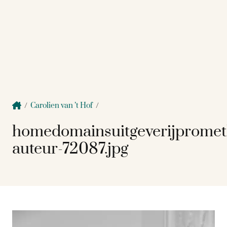
/
Carolien van ’t Hof
/
homedomainsuitgeverijpromet
auteur-72087.jpg