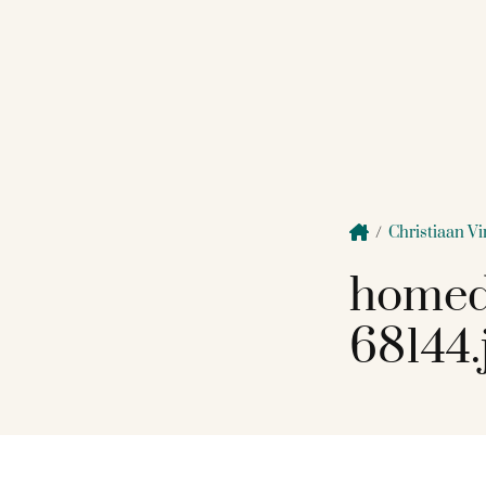
/
Christiaan V
homed
68144.