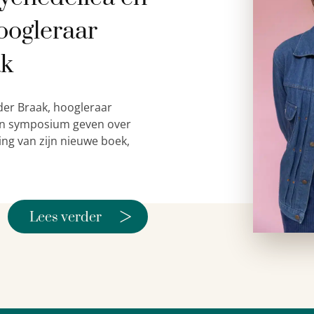
oogleraar
ak
der Braak, hoogleraar
 een symposium geven over
ing van zijn nieuwe boek,
>
Lees verder