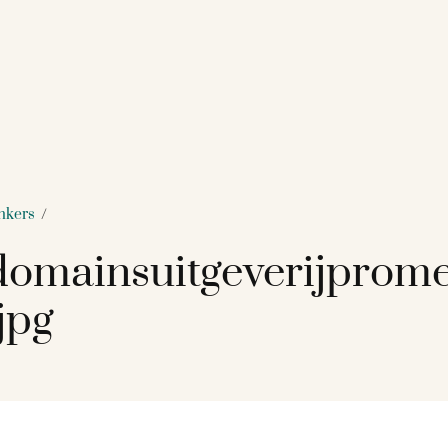
inkers
/
omainsuitgeverijprom
jpg