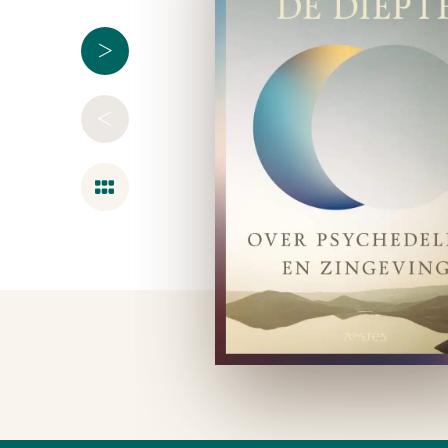
>
<
Overzicht