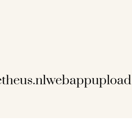
etheus.nlwebappuploa