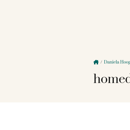
/
Daniela Hoo
homed