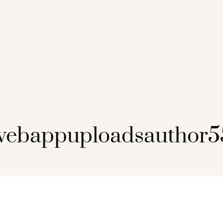
ebappuploadsauthor5