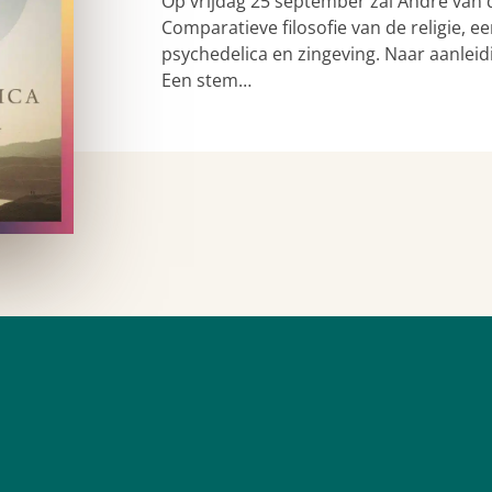
Op vrijdag 25 september zal André van 
Comparatieve filosofie van de religie,
psychedelica en zingeving. Naar aanleid
Een stem…