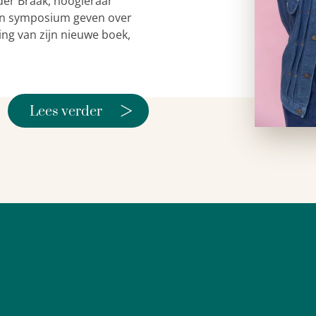
der Braak, hoogleraar
 een symposium geven over
ing van zijn nieuwe boek,
>
Lees verder