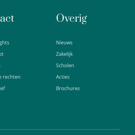
act
Overig
ights
Nieuws
pt
Zakelijk
s
Scholen
 rechten
Acties
ief
Brochures