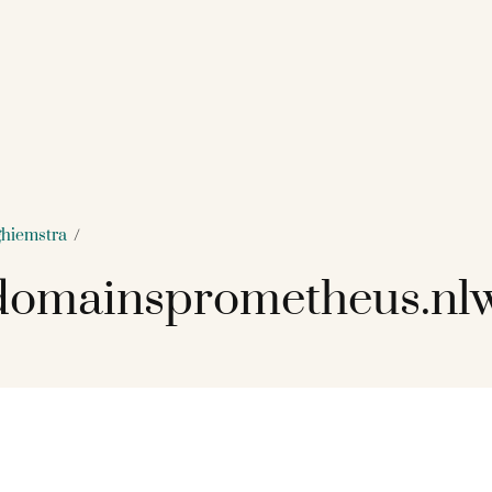
ghiemstra
/
omainsprometheus.nlw