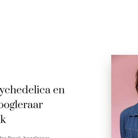
ychedelica en
oogleraar
ak