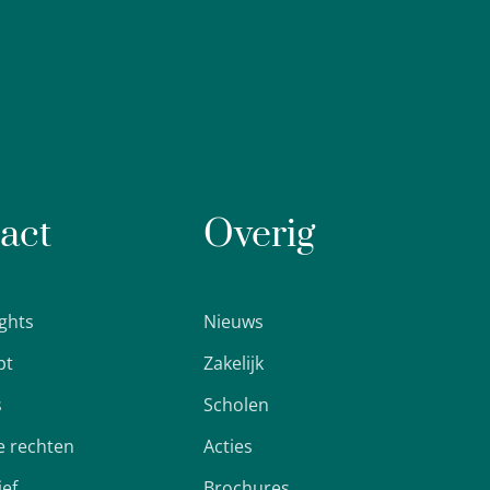
act
Overig
ights
Nieuws
pt
Zakelijk
s
Scholen
 rechten
Acties
ief
Brochures