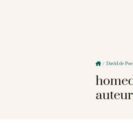
/
David de Poe
homed
auteur