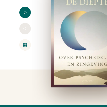
>
<
Overzicht