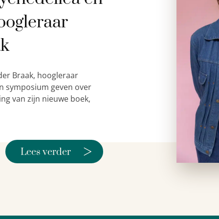
oogleraar
ak
der Braak, hoogleraar
 een symposium geven over
ing van zijn nieuwe boek,
>
Lees verder