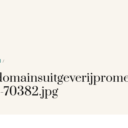
l
/
omainsuitgeverijprome
-70382.jpg