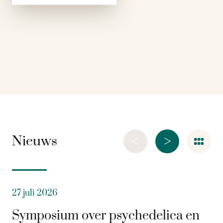
en Roberts
beschrijven zeventig
jaar aan conflicten en
oorlogen, …
<
>
Nieuws
27 juli 2026
Symposium over psychedelica en