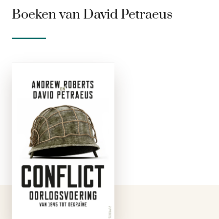
Boeken van David Petraeus
Conflict
e-boek
In Conflict
onderzoeken
historicus Andrew
Roberts en generaal
David Petraeus hoe
moderne
oorlogsvoering zich
sinds de Tweede
Wereldoorlog heeft
ontwikkeld. Petraeus