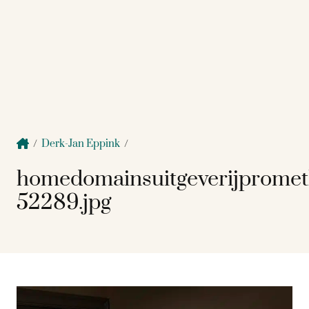
/
Derk-Jan Eppink
/
homedomainsuitgeverijprome
52289.jpg