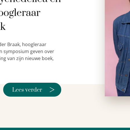
oogleraar
ak
der Braak, hoogleraar
 een symposium geven over
ing van zijn nieuwe boek,
>
Lees verder