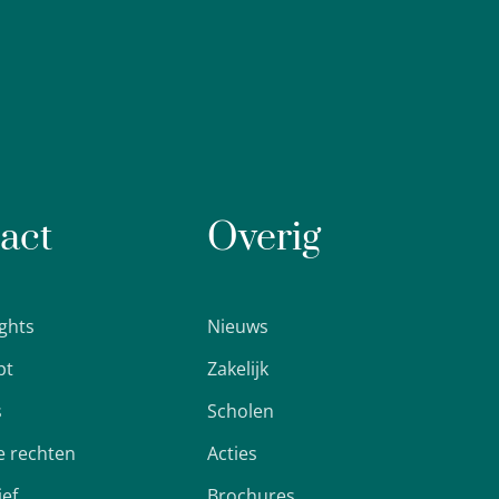
act
Overig
ights
Nieuws
pt
Zakelijk
s
Scholen
 rechten
Acties
ief
Brochures