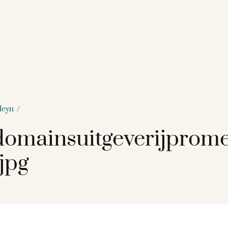
leyn
/
omainsuitgeverijprom
jpg