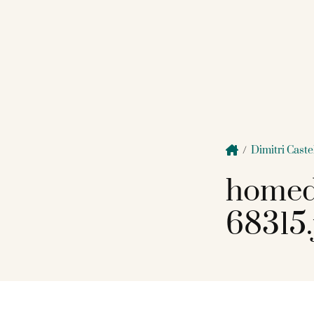
/
Dimitri Caste
homed
68315.