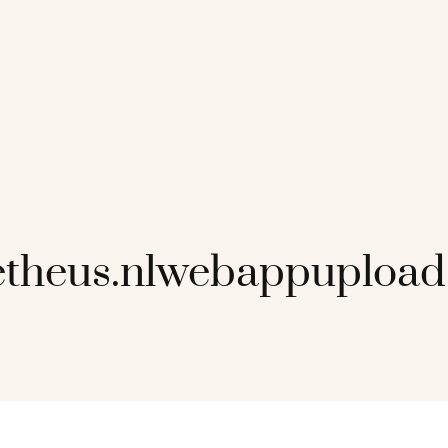
etheus.nlwebappuploa