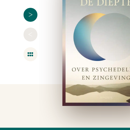
>
<
Overzicht