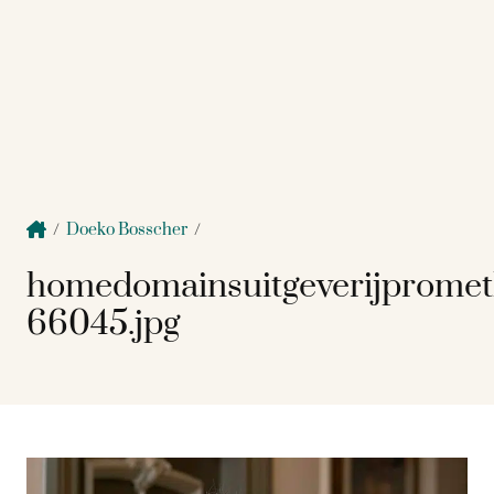
/
Doeko Bosscher
/
homedomainsuitgeverijprome
66045.jpg