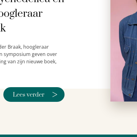
oogleraar
ak
der Braak, hoogleraar
 een symposium geven over
ing van zijn nieuwe boek,
>
Lees verder