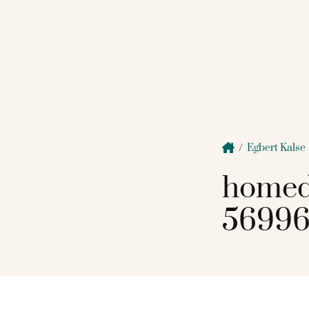
/
Egbert Kalse
homed
56996