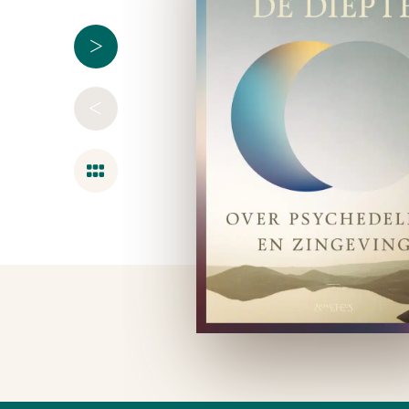
>
<
Overzicht