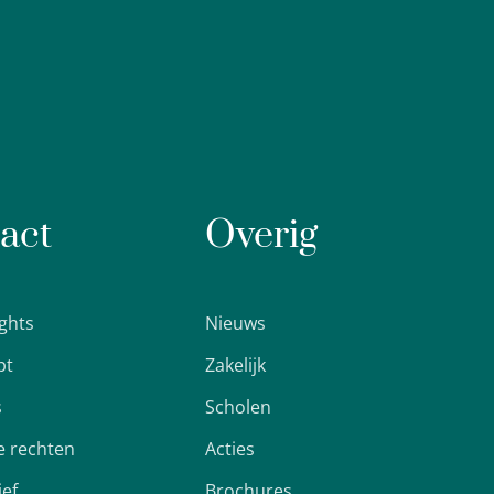
act
Overig
ights
Nieuws
pt
Zakelijk
s
Scholen
 rechten
Acties
ief
Brochures