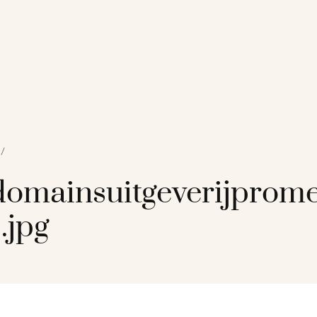
/
omainsuitgeverijprom
.jpg