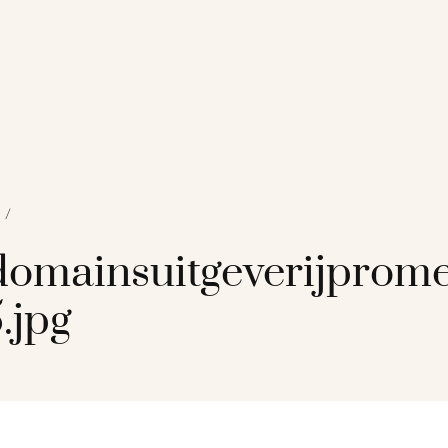
/
omainsuitgeverijprome
.jpg