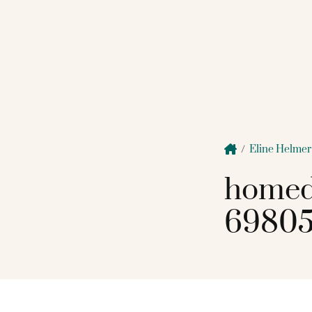
/
Eline Helmer
homed
69805