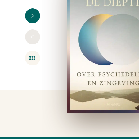
>
<
Overzicht