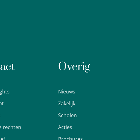
act
Overig
ights
Nieuws
pt
Zakelijk
s
Scholen
 rechten
Acties
ief
Brochures