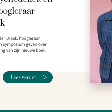
oogleraar
ak
der Braak, hoogleraar
 een symposium geven over
ing van zijn nieuwe boek,
>
Lees verder