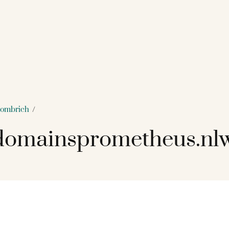
Gombrich
/
omainsprometheus.nlw