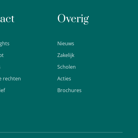
act
Overig
ights
Nieuws
pt
Zakelijk
s
Scholen
 rechten
Acties
ief
Brochures