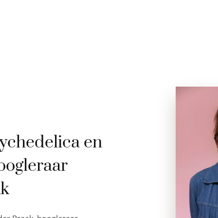
ychedelica en
oogleraar
ak