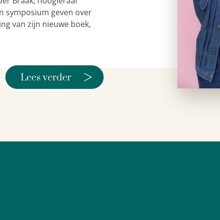
der Braak, hoogleraar
 een symposium geven over
ing van zijn nieuwe boek,
>
Lees verder