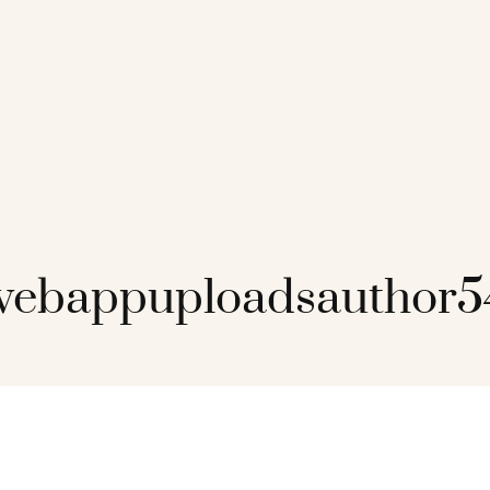
ebappuploadsauthor5