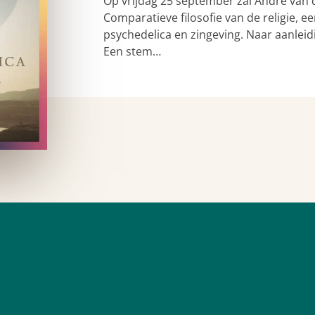
Op vrijdag 25 september zal André van 
Comparatieve filosofie van de religie,
psychedelica en zingeving. Naar aanleid
Een stem…