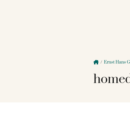
/
Ernst Hans 
homed