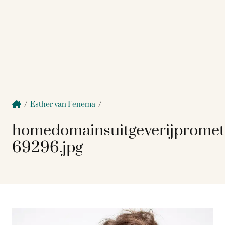
/
Esther van Fenema
/
homedomainsuitgeverijprome
69296.jpg