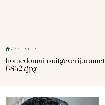
/
Ethan Kross
/
homedomainsuitgeverijprome
68527.jpg