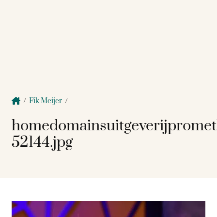
/
Fik Meijer
/
homedomainsuitgeverijprome
52144.jpg