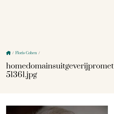
/
Floris Cohen
/
homedomainsuitgeverijprome
51361.jpg