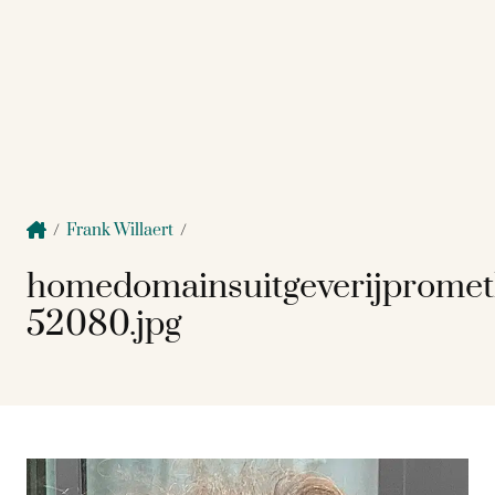
/
Frank Willaert
/
homedomainsuitgeverijprome
52080.jpg