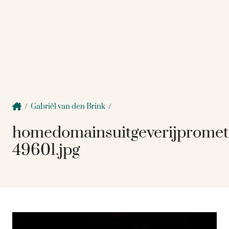
/
Gabriël van den Brink
/
homedomainsuitgeverijprome
49601.jpg