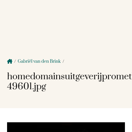
/
Gabriël van den Brink
/
homedomainsuitgeverijprome
49601.jpg