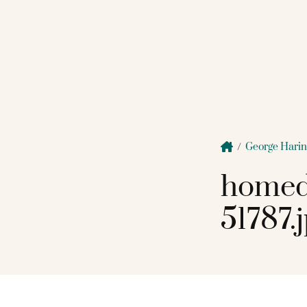
/
George Hari
homed
51787.