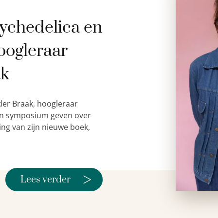
ychedelica en
oogleraar
ak
der Braak, hoogleraar
 een symposium geven over
ing van zijn nieuwe boek,
>
Lees verder