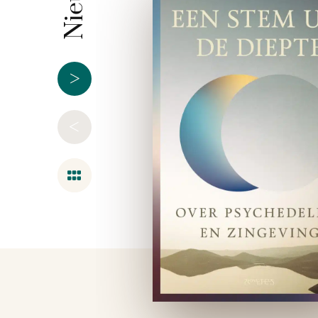
>
<
Overzicht