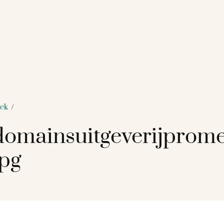
nck
/
omainsuitgeverijprom
jpg