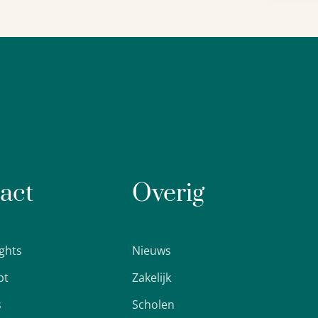
act
Overig
ights
Nieuws
pt
Zakelijk
s
Scholen