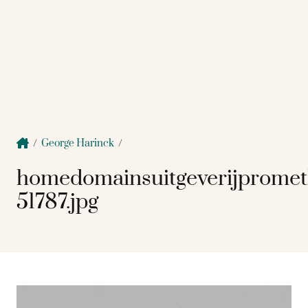
/
George Harinck
/
homedomainsuitgeverijpromet
51787.jpg