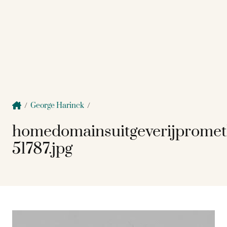
/
George Harinck
/
homedomainsuitgeverijprome
51787.jpg