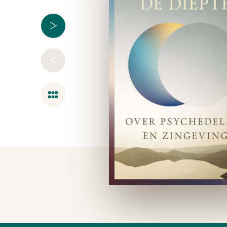
>
<
Overzicht