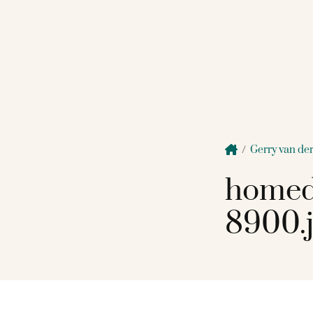
/
Gerry van der
homed
8900.