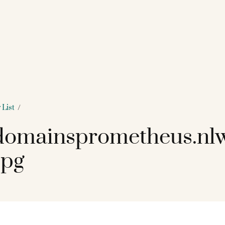
 List
/
omainsprometheus.nl
jpg