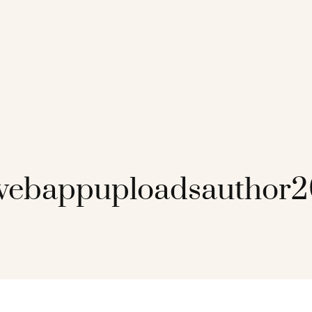
webappuploadsauthor