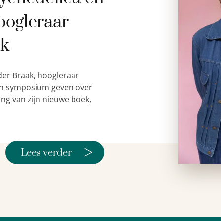
oogleraar
ak
der Braak, hoogleraar
 een symposium geven over
ing van zijn nieuwe boek,
>
Lees verder