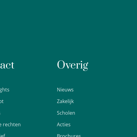
act
Overig
ights
Nieuws
pt
Zakelijk
s
Scholen
 rechten
Acties
ief
Brochures