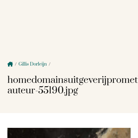
/
Gillis Dorleijn
/
homedomainsuitgeverijprome
auteur-55190.jpg