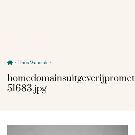
/
Hans Wansink
/
homedomainsuitgeverijprome
51683.jpg