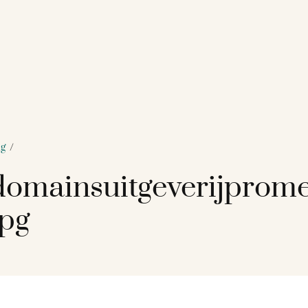
ng
/
omainsuitgeverijprome
jpg