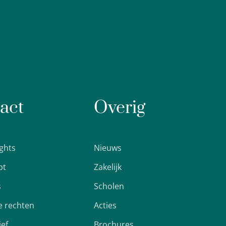
act
Overig
ights
Nieuws
pt
Zakelijk
s
Scholen
 rechten
Acties
ief
Brochures