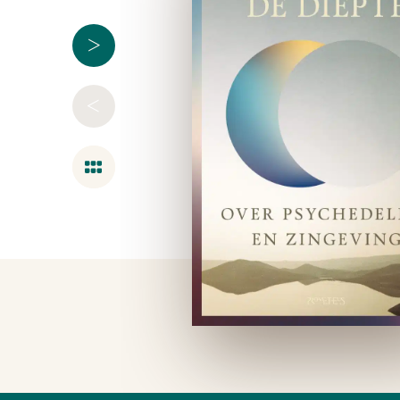
>
<
Overzicht