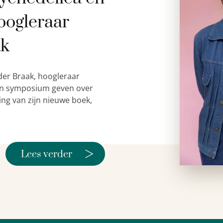
oogleraar
ak
der Braak, hoogleraar
 een symposium geven over
ing van zijn nieuwe boek,
>
Lees verder