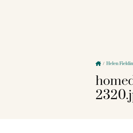
/
Helen Fieldi
homed
2320.