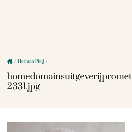
/
Herman Pleij
/
homedomainsuitgeverijprome
2331.jpg