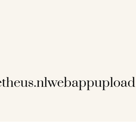
etheus.nlwebappuploa