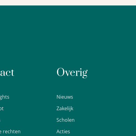
act
Overig
ights
Nieuws
pt
Zakelijk
s
Scholen
 rechten
Acties