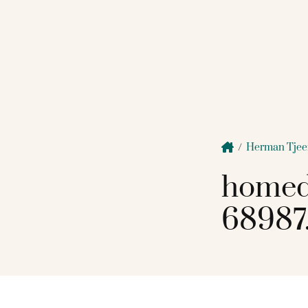
/
Herman Tjeen
homed
68987.