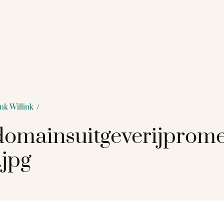
k Willink
/
omainsuitgeverijprom
jpg