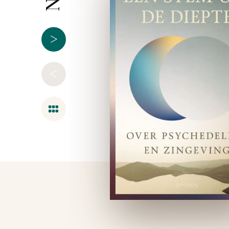
>
<
Overzicht