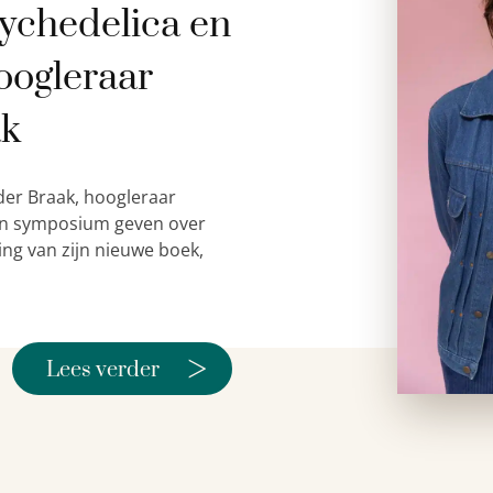
ychedelica en
oogleraar
ak
der Braak, hoogleraar
 een symposium geven over
ing van zijn nieuwe boek,
>
Lees verder