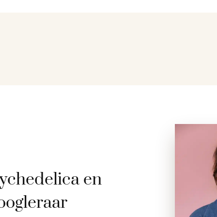
ychedelica en
oogleraar