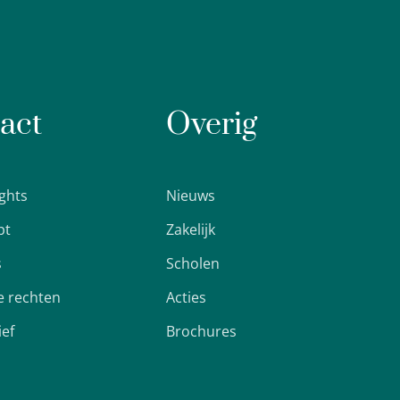
act
Overig
ights
Nieuws
pt
Zakelijk
s
Scholen
 rechten
Acties
ief
Brochures