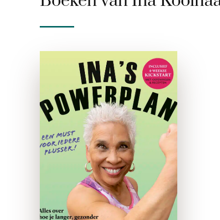
Boeken van Ina Koolhaa
Ina’s Powerplan
gebonden
Het zeurende stemmetje in
je hoofd zegt: ‘Je moet meer
bewegen… gezonder eten…
afvallen… je moet… je moet…’
Je weet het, maar het komt
er niet van. Herkenbaar? Dan
is …