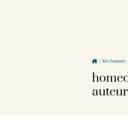
/
Iris Sommer
homed
auteur