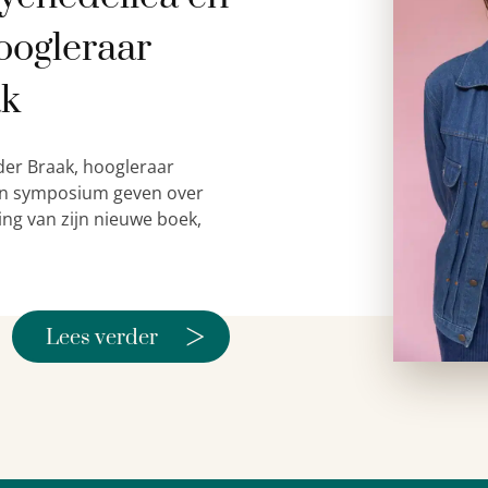
oogleraar
ak
der Braak, hoogleraar
 een symposium geven over
ing van zijn nieuwe boek,
>
Lees verder