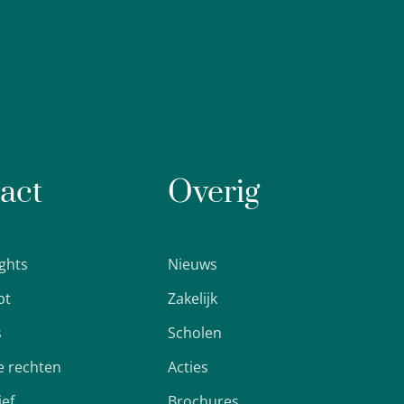
act
Overig
ights
Nieuws
pt
Zakelijk
s
Scholen
 rechten
Acties
ief
Brochures