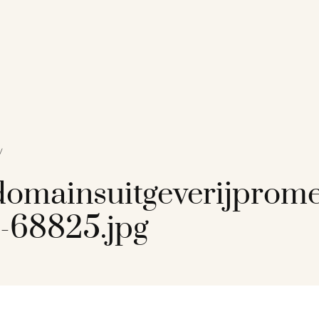
/
omainsuitgeverijprome
-68825.jpg