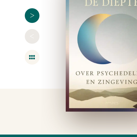
>
<
Overzicht