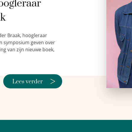
oogleraar
ak
der Braak, hoogleraar
 een symposium geven over
ing van zijn nieuwe boek,
>
Lees verder