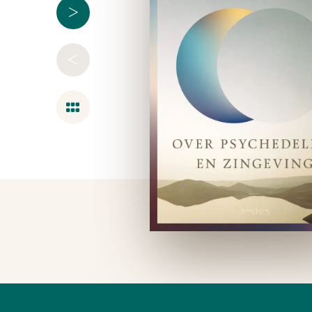
>
<
Overzicht