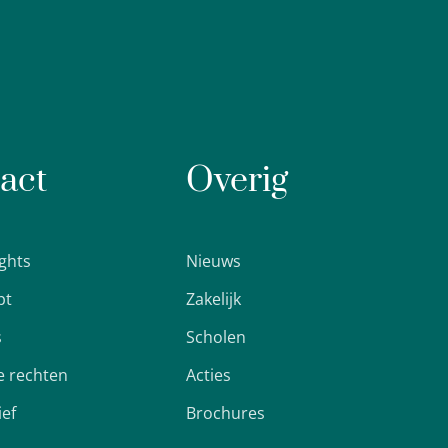
act
Overig
ights
Nieuws
pt
Zakelijk
s
Scholen
 rechten
Acties
ief
Brochures