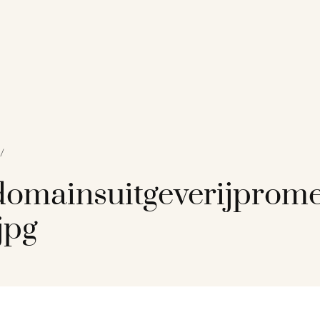
/
omainsuitgeverijprom
jpg