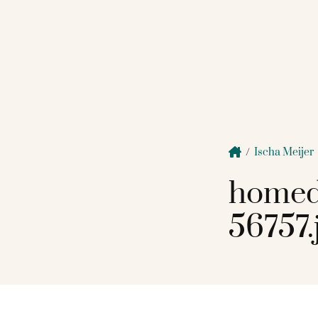
/
Ischa Meijer
homed
56757.