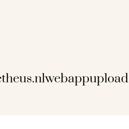
etheus.nlwebappuploa