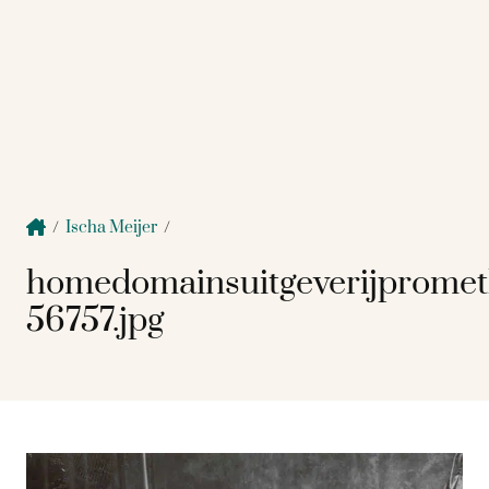
/
Ischa Meijer
/
homedomainsuitgeverijprome
56757.jpg