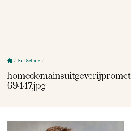
/
Ivar Schute
/
homedomainsuitgeverijprome
69447.jpg