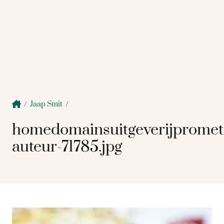
/
Jaap Smit
/
homedomainsuitgeverijprome
auteur-71785.jpg