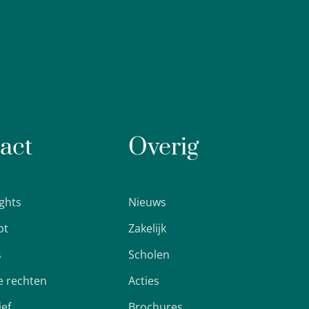
act
Overig
ights
Nieuws
pt
Zakelijk
s
Scholen
 rechten
Acties
ief
Brochures