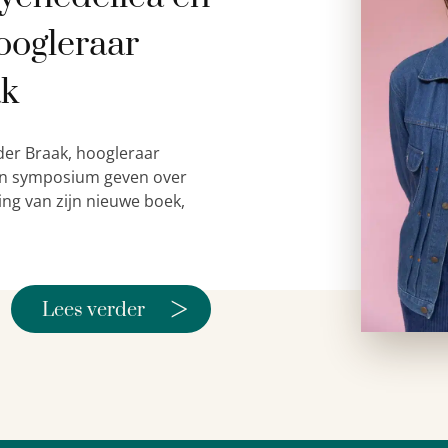
oogleraar
ak
der Braak, hoogleraar
 een symposium geven over
ing van zijn nieuwe boek,
>
Lees verder