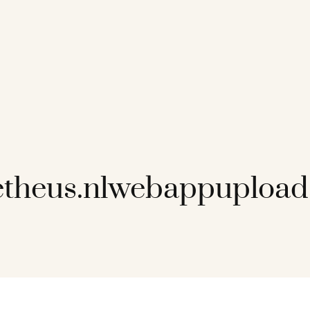
etheus.nlwebappuploa