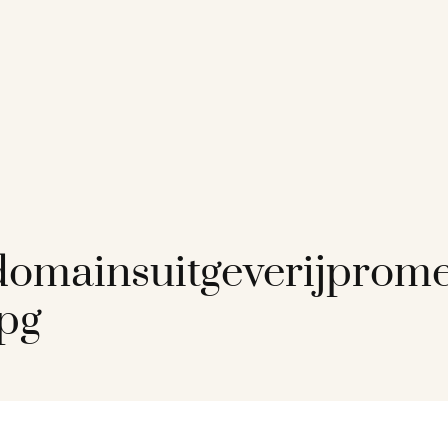
omainsuitgeverijprom
pg