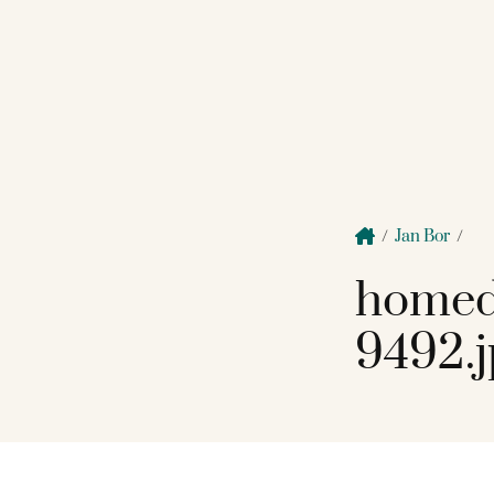
/
Jan Bor
/
homed
9492.j