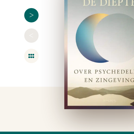
>
<
Overzicht