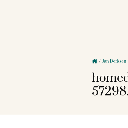
/
Jan Derksen
homed
57298.