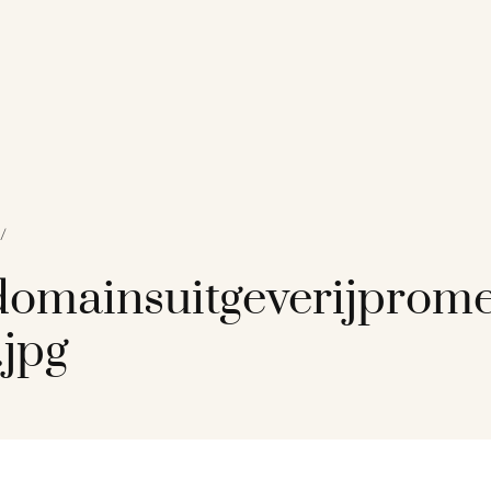
/
omainsuitgeverijprome
jpg