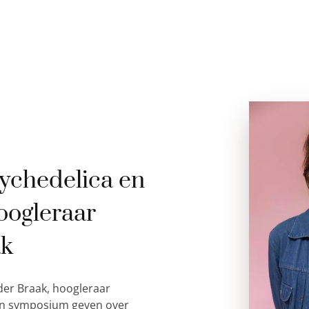
ychedelica en
oogleraar
ak
der Braak, hoogleraar
 een symposium geven over