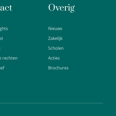
act
Overig
ights
Nieuws
pt
Zakelijk
s
Scholen
 rechten
Acties
ief
Brochures