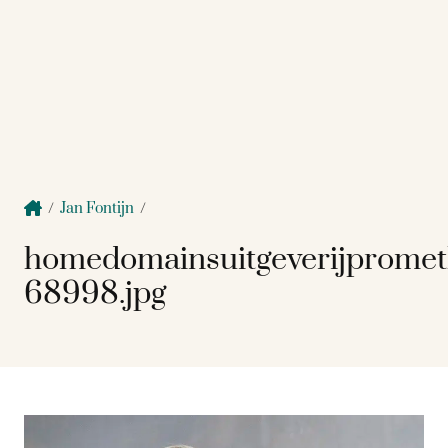
/
Jan Fontijn
/
homedomainsuitgeverijprome
68998.jpg