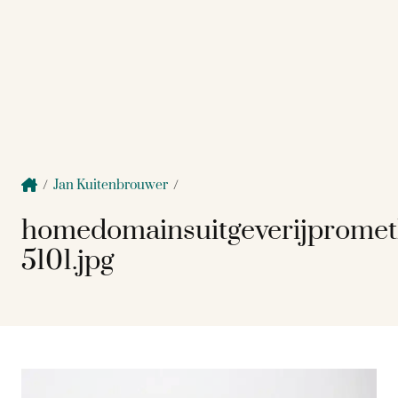
/
Jan Kuitenbrouwer
/
homedomainsuitgeverijprome
5101.jpg