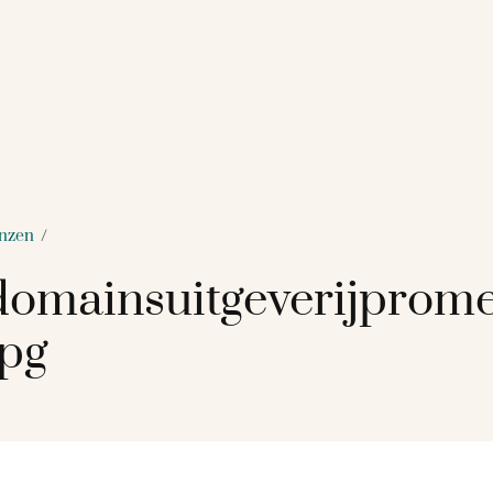
anzen
/
omainsuitgeverijprome
jpg