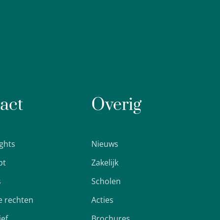
act
Overig
ights
Nieuws
pt
Zakelijk
s
Scholen
 rechten
Acties
ief
Brochures