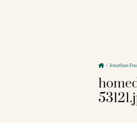
/
Jonathan Fr
homed
53121.