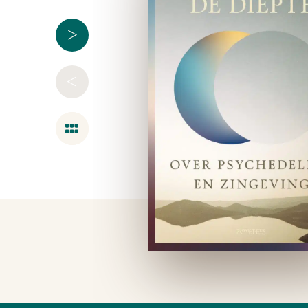
>
<
Overzicht