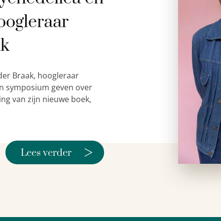
oogleraar
ak
der Braak, hoogleraar
 een symposium geven over
ing van zijn nieuwe boek,
>
Lees verder