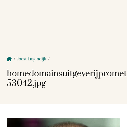
/
Joost Lagendijk
/
homedomainsuitgeverijprome
53042.jpg